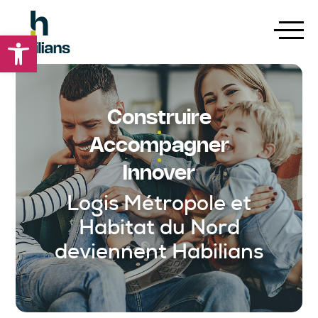
Ouvrir la barre d’outils
Construire
Accompagner
Innover
Logis Métropole et
Habitat du Nord
deviennent Habilians