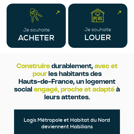
Je souhaite
Je souhaite
LOUER
ACHETER
Construire
durablement,
avec et
pour
les habitants des
Hauts-de-France, un logement
social
engagé, proche et adapté
à
leurs attentes.
Logis Métropole et Habitat du Nord
deviennent Habilians