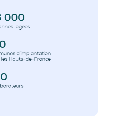
6 000
onnes logées
60
unes d’implantation
 les Hauts-de-France
70
aborateurs