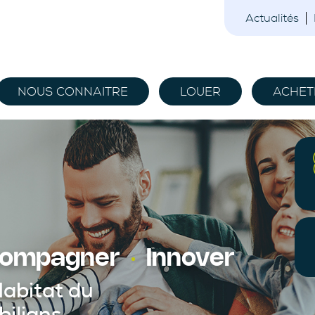
Actualités
NOUS CONNAITRE
LOUER
ACHET
ompagner
Innover
Habitat du
ilians