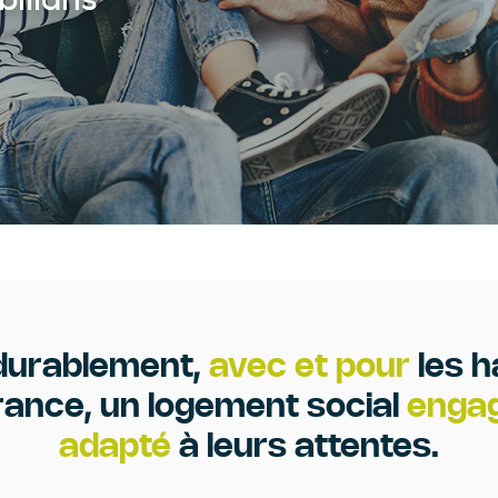
urablement,
avec et pour
les h
ance, un logement social
engag
adapté
à leurs attentes.