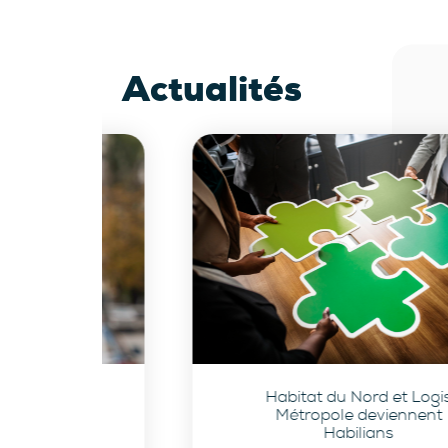
Actualités
Habitat du Nord et Logis
Métropole deviennent
Habilians