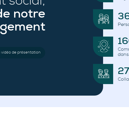
 social,
de notre
3
gement
Pers
1
Comm
a vidéo de présentation
dans
2
Coll