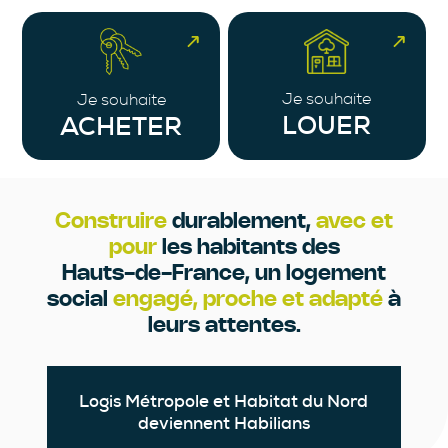
Je souhaite
Je souhaite
LOUER
ACHETER
Construire
durablement,
avec et
pour
les habitants des
Hauts-de-France, un logement
social
engagé, proche et adapté
à
leurs attentes.
Logis Métropole et Habitat du Nord
deviennent Habilians