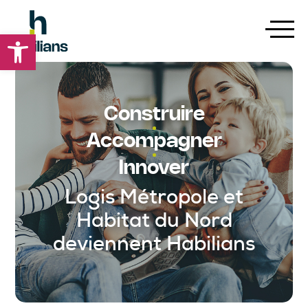
Ouvrir la barre d’outils
Construire
Accompagner
Innover
Logis Métropole et
Habitat du Nord
deviennent Habilians